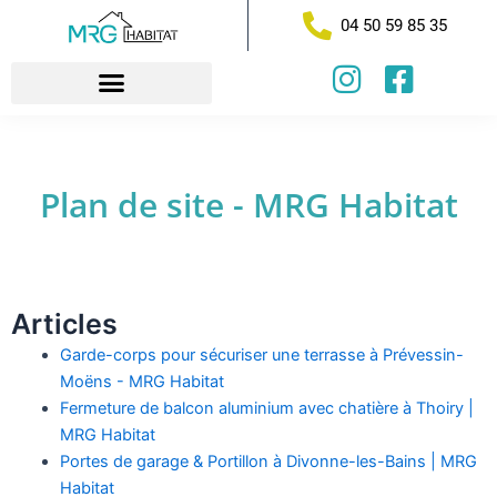
Aller
04 50 59 85 35
au
contenu
I
F
n
a
s
c
t
e
Plan de site - MRG Habitat
a
b
g
o
r
o
a
k
Articles
m
-
Garde-corps pour sécuriser une terrasse à Prévessin-
s
Moëns - MRG Habitat
q
Fermeture de balcon aluminium avec chatière à Thoiry |
u
MRG Habitat
a
Portes de garage & Portillon à Divonne-les-Bains | MRG
r
Habitat